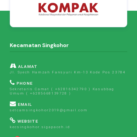
Kecamatan Singkohor
ALAMAT
Jl. Syech Hamzah Fansyuri Km-13 Kode Pos 23784
PHONE
Sekretaris Camat ( +62816342790 ) Kasubbag
Umum ( +6285668139728 )
EMAIL
setcamsingkohor2019@gmail.com
WEBSITE
kecsingkohor.sigapaceh.id